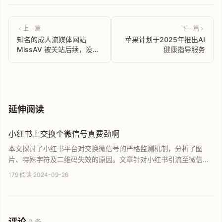
上一篇
下一篇
知名的成人流媒体网站
苹果计划于2025年推出AI
MissAV 被关站后续，没想
健康指导服务
到是一波官方宣传。。。
延伸阅读
小红书上交换个微信号真费劲啊
本文探讨了小红书平台对交换微信号的严格监测机制，分析了图
片、特殊字符及二维码失效的原因。文章针对小红书引流至微信的
痛点，分享了社群运营中的实际困难，旨在帮助运营者了解平台规
179 阅读
·
2024-09-26
则，探索更安全的私域流量转化路径与合规引流技巧。
评论
0 条