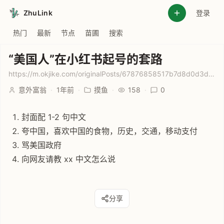
ZhuLink
登录
热门
最新
节点
苗圃
搜索
“美国人”在小红书起号的套路
https://m.okjike.com/originalPosts/67876858517b7d8d0d3da1ef
意外富翁
·
1年前
·
摸鱼
·
158
·
0
封面配 1-2 句中文
夸中国，喜欢中国的食物，历史，交通，移动支付
骂美国政府
向网友请教 xx 中文怎么说
分享