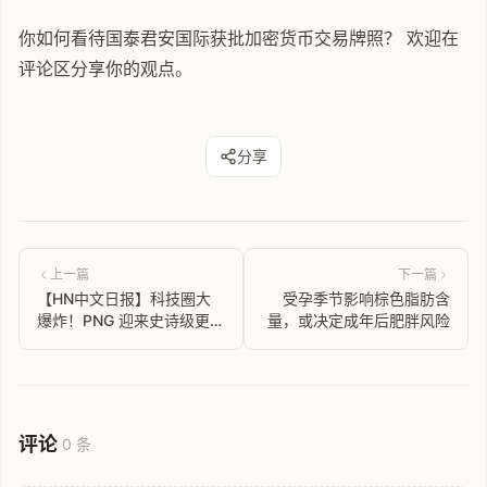
你如何看待国泰君安国际获批加密货币交易牌照？ 欢迎在
评论区分享你的观点。
分享
上一篇
下一篇
【HN中文日报】科技圈大
受孕季节影响棕色脂肪含
爆炸！PNG 迎来史诗级更
量，或决定成年后肥胖风险
新，Gemini 开源 AI 助手，
还有这些你不能错过的大新
闻！
评论
0 条