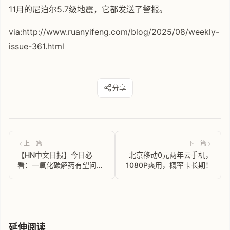
11月的尼泊尔5.7级地震，它都发送了警报。
via:http://www.ruanyifeng.com/blog/2025/08/weekly-
issue-361.html
分享
上一篇
下一篇
【HN中文日报】今日必
北京移动0元两年云手机，
看：一氧化碳解药有望问
1080P爽用，概率卡长期！
世！AI生态狂揽1.5亿美金！
还有佛州图书禁令被推翻，
Meta也翻车了！
延伸阅读