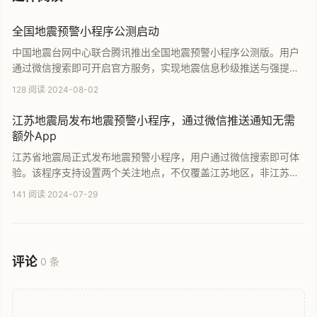
全国地震预警小程序公测启动
中国地震台网中心联合腾讯推出全国地震预警小程序公测版。用户
通过微信搜索即可开启官方服务，实现地震信息秒级推送与强提醒
警示。该小程序提供权威预警及防震指南，支持高并发量用户访
128 阅读
·
2024-08-02
问，旨在通过数字化手段提升公众防震减灾能力，全力保障民众生
命财产安全。
江苏地震局发布地震预警小程序，通过微信推送通知无需
额外App
江苏省地震局正式发布地震预警小程序，用户通过微信搜索即可体
验。该程序支持设置两个关注地点，不仅覆盖江苏地区，非江苏地
区用户同样适用。对于不想安装额外App的iOS用户，该小程序提供
141 阅读
·
2024-07-29
了便捷的微信地震预警推送功能。本文详细介绍该小程序的使用方
法及其在多地预警和防灾信息服务方面的核心价值。
评论
0 条