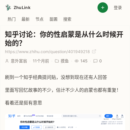
ZhuLink
登录
热门
最新
节点
苗圃
搜索
知乎讨论：你的性启蒙是从什么时候开
始的？
https://www.zhihu.com/question/401949218
意外富翁
·
11个月前
·
摸鱼
·
145
·
0
刷到一个知乎经典提问贴，没想到现在还有人回答
里面写回忆故事的不少，估计不少人的启蒙也都有重复！
看着还是挺有意思