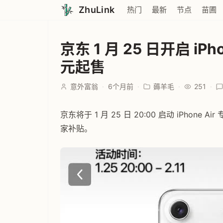
ZhuLink
热门
最新
节点
苗圃
京东 1 月 25 日开启 iPh
元起售
意外富翁
·
6个月前
·
薅羊毛
·
251
·
京东将于 1 月 25 日 20:00 启动 iPhon
家补贴。