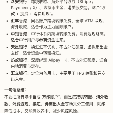
众安银行
：跨境收款、海外平台收益（Stripe /
Payoneer / X）、虚拟币出金、港美股交易，适合“收
款 + 投资 + 消费返现”。
汇丰香港
：同名账户跨境转账免费、全球 ATM 取现、
海外收款，适合作为主力国际账户。
中银香港
：中行体系内跨境转账免费，消费返现略高，
适合中行用户与券商资金往来。
天星银行
：换汇汇率优秀、不占外汇额度、虚拟币出金
友好，适合资金中转和换汇。
蚂蚁银行
：深度绑定 Alipay HK，不占外汇额度，适合
内地消费与定存。
汇立银行
：定位为备用卡，主要用于 FPS 转账和券商
出入金。
一句话总结：
不要把所有港卡当成“万能账户”，而是按
跨境转账、海外收
款、消费返现、换汇、券商出入金
等场景分工使用，既能
降低成本，又能有效养卡、减少风控风险。