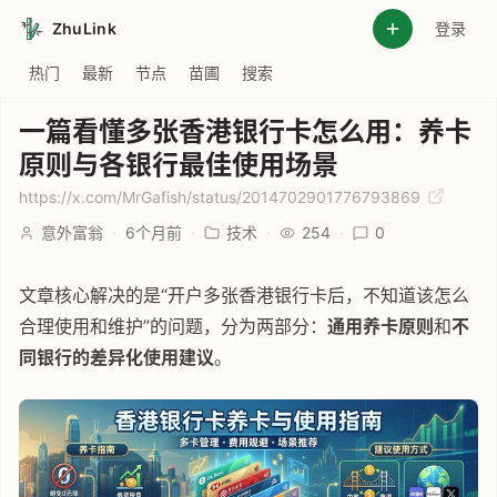
ZhuLink
登录
热门
最新
节点
苗圃
搜索
一篇看懂多张香港银行卡怎么用：养卡
原则与各银行最佳使用场景
https://x.com/MrGafish/status/2014702901776793869
意外富翁
·
6个月前
·
技术
·
254
·
0
文章核心解决的是“开户多张香港银行卡后，不知道该怎么
合理使用和维护”的问题，分为两部分：
通用养卡原则
和
不
同银行的差异化使用建议
。