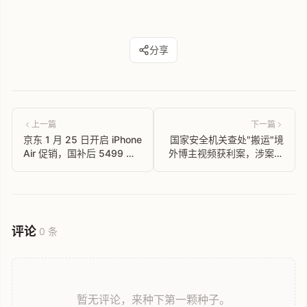
分享
上一篇
下一篇
京东 1 月 25 日开启 iPhone
国家安全机关查处"搬运"境
Air 促销，国补后 5499 元
外博主视频获利案，涉案人
起售
员非法获利数万元
评论
0 条
暂无评论，来种下第一颗种子。