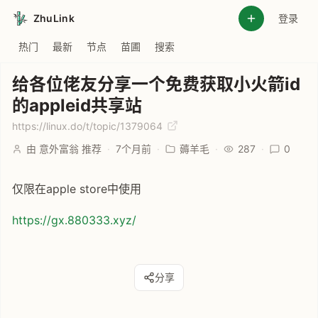
ZhuLink
登录
热门
最新
节点
苗圃
搜索
给各位佬友分享一个免费获取小火箭id
的appleid共享站
https://linux.do/t/topic/1379064
由 意外富翁 推荐
·
7个月前
·
薅羊毛
·
287
·
0
仅限在apple store中使用
https://gx.880333.xyz/
分享