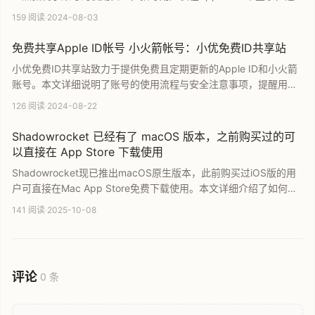
免在系统设置中登录。通过简单的流程，用户可以免费获取最新的
159 阅读
·
2024-08-03
小火箭账号密码，轻松完成应用下载，是iOS用户寻找代理工具账
号的实用指南。
免费共享Apple ID帐号 小火箭帐号：小优免费ID共享站
小优免费ID共享站致力于提供免费且定期更新的Apple ID和小火箭
账号。本文详细说明了账号的使用流程与安全注意事项，提醒用户
仅限从App Store登录，切勿登录iCloud或开启双重认证，以确保
126 阅读
·
2024-08-22
设备安全与个人隐私。欢迎访问官网获取最新有效的免费共享账号
信息。
Shadowrocket 已经有了 macOS 版本，之前购买过的可
以直接在 App Store 下载使用
Shadowrocket现已推出macOS原生版本，此前购买过iOS版的用
户可直接在Mac App Store免费下载使用。本文详细介绍了如何通
过活动监视器区分原生Mac版与iOS兼容版进程，并探讨了在Mac
141 阅读
·
2025-10-08
平台上使用小火箭与Clash等代理工具的体验，为用户提供实用的软
件下载与使用指南。
评论
0 条