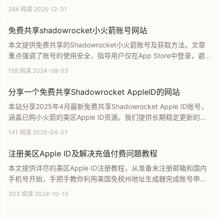
中下载付费应用。用户可直接访问网站获取最新账号信息，快速实
284 阅读
·
2025-12-31
现小火箭等工具的免费安装。内容简洁实用，是获取海外苹果账号
和共享资源的优质参考指南。
免费共享shadowrocket小火箭账号网站
本文提供免费共享的Shadowrocket小火箭账号及获取方法。文章
重点强调了账号的使用安全，指导用户仅在App Store中登录，避
免在系统设置中登录。通过简单的流程，用户可以免费获取最新的
158 阅读
·
2024-08-03
小火箭账号密码，轻松完成应用下载，是iOS用户寻找代理工具账
号的实用指南。
分享一个免费共享Shadowrocket AppleID的网站
本站分享2025年4月最新免费共享Shadowrocket Apple ID账号，
涵盖已购小火箭的美区Apple ID资源。我们提供长期稳定更新的账
号，支持小火箭账号购买与美区账号分享，协助用户快速获取并使
141 阅读
·
2025-04-07
用工具。该平台运营多年且稳定性高，是寻找免费小火箭账号的优
质推荐。
注册美区Apple ID及解决充值付费问题教程
本文提供详尽的美区Apple ID注册教程，从准备未注册邮箱和国内
手机号开始，手把手教你利用美国免税州地址生成器完成账号申
请。内容涵盖规避消费税技巧、充值付费问题解决办法及App
303 阅读
·
2024-10-15
Store海外账号维护要点。无论您是初学者还是需要解决支付难题，
本教程都能助您轻松拥有并使用美国苹果账号。