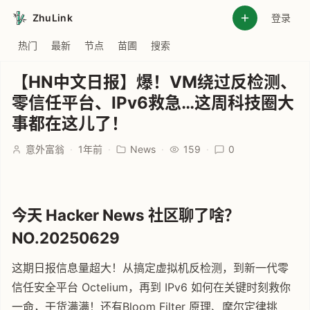
ZhuLink
登录
热门
最新
节点
苗圃
搜索
【HN中文日报】爆！VM绕过反检测、
零信任平台、IPv6救急…这周科技圈大
事都在这儿了！
意外富翁
·
1年前
·
News
·
159
·
0
今天 Hacker News 社区聊了啥？
NO.20250629
这期日报信息量超大！从搞定虚拟机反检测，到新一代零
信任安全平台 Octelium，再到 IPv6 如何在关键时刻救你
一命，干货满满！还有Bloom Filter 原理、摩尔定律挑