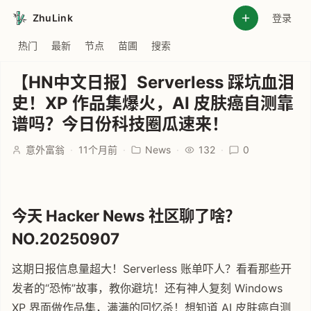
ZhuLink
登录
热门
最新
节点
苗圃
搜索
【HN中文日报】Serverless 踩坑血泪
史！XP 作品集爆火，AI 皮肤癌自测靠
谱吗？今日份科技圈瓜速来！
意外富翁
·
11个月前
·
News
·
132
·
0
今天 Hacker News 社区聊了啥？
NO.20250907
这期日报信息量超大！Serverless 账单吓人？看看那些开
发者的“恐怖”故事，教你避坑！还有神人复刻 Windows
XP 界面做作品集，满满的回忆杀！想知道 AI 皮肤癌自测