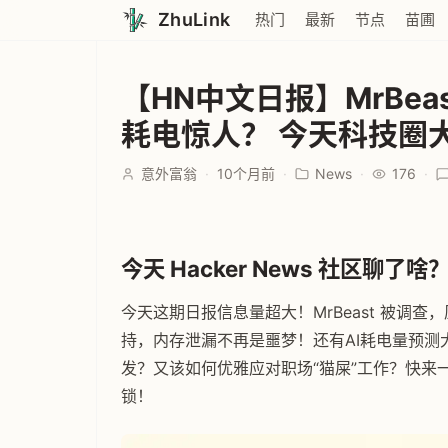
ZhuLink
热门
最新
节点
苗圃
【HN中文日报】MrBea
耗电惊人？ 今天科技圈
意外富翁
·
10个月前
·
News
·
176
·
今天 Hacker News 社区聊了啥？ 
今天这期日报信息量超大！MrBeast 被调查，原
持，内存泄漏不再是噩梦！还有AI耗电量预测
发？又该如何优雅应对职场“猫屎”工作？快来
锁！