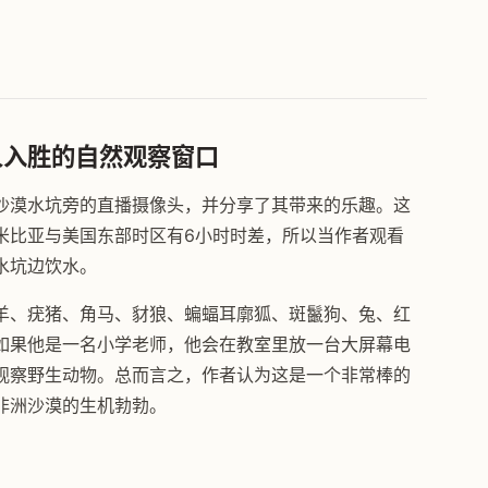
人入胜的自然观察窗口
沙漠水坑旁的直播摄像头，并分享了其带来的乐趣。这
米比亚与美国东部时区有6小时时差，所以当作者观看
水坑边饮水。
羊、疣猪、角马、豺狼、蝙蝠耳廓狐、斑鬣狗、兔、红
如果他是一名小学老师，他会在教室里放一台大屏幕电
观察野生动物。总而言之，作者认为这是一个非常棒的
非洲沙漠的生机勃勃。
。