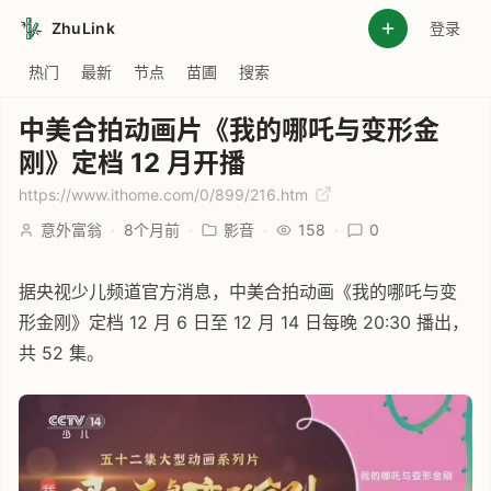
ZhuLink
登录
热门
最新
节点
苗圃
搜索
中美合拍动画片《我的哪吒与变形金
刚》定档 12 月开播
https://www.ithome.com/0/899/216.htm
意外富翁
·
8个月前
·
影音
·
158
·
0
据央视少儿频道官方消息，中美合拍动画《我的哪吒与变
形金刚》定档 12 月 6 日至 12 月 14 日每晚 20:30 播出，
共 52 集。