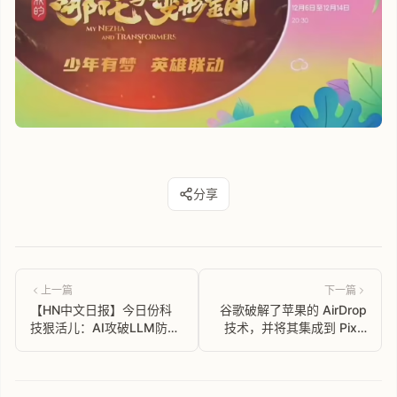
分享
上一篇
下一篇
【HN中文日报】今日份科
谷歌破解了苹果的 AirDrop
技狠活儿：AI攻破LLM防
技术，并将其集成到 Pixel
线？红警网页版开玩！还
手机中
有...这瓜保熟！