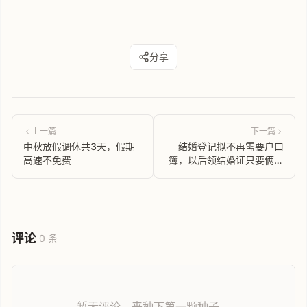
分享
上一篇
下一篇
中秋放假调休共3天，假期
结婚登记拟不再需要户口
高速不免费
簿，以后领结婚证只要俩人
带着身份证去就行了？
评论
0 条
暂无评论，来种下第一颗种子。