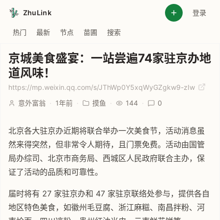
ZhuLink
登录
热门
最新
节点
苗圃
搜索
京城美食盛宴：一站尝遍74家驻京办地
道风味！
https://mp.weixin.qq.com/s/JThWp0Y5xqWyGZgkw9-zIw
意外富翁
·
1年前
·
摸鱼
·
144
·
0
北京各大驻京办近期将联合举办一次美食节，活动消息虽
然来得突然，但非常令人期待，且门票免费。活动由国管
局办综司、北京市商务局、西城区人民政府联合主办，保
证了活动的品质和可靠性。
届时将有 27 家驻京办和 47 家驻京联络处参与，提供各自
地区特色美食，如徽州毛豆腐、浙江麻糍、南昌拌粉、河