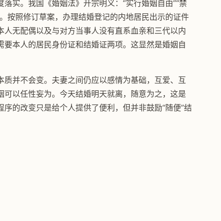
落实。我国《婚姻法》开宗明义：“实行婚姻自由”“禁
”。按照修订草案，办理结婚登记的内地居民出示的证件
本人无配偶以及与对方当事人没有直系血亲和三代以内
需要本人的居民身份证和结婚证两项。这显然是婚姻自
。
本质并不会变。夫妻之间仍应以感情为基础，互爱、互
姻可以任性妄为。今天结婚明天就离，随意为之，这是
序的改变只是给个人提供了便利，但并非鼓励“随便”结