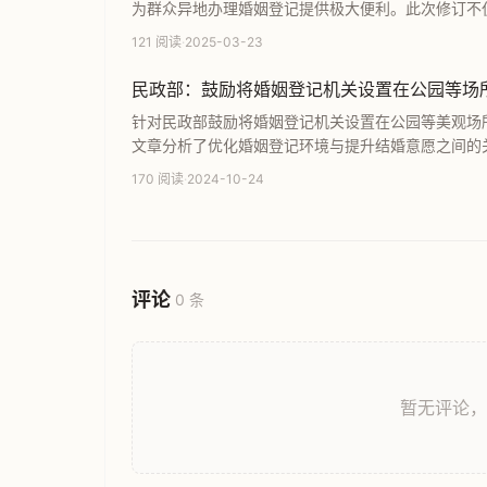
为群众异地办理婚姻登记提供极大便利。此次修订不
额彩礼及建立婚姻登记诚信体系，旨在提升婚姻管理
121 阅读
·
2025-03-23
民政部：鼓励将婚姻登记机关设置在公园等场
针对民政部鼓励将婚姻登记机关设置在公园等美观场
文章分析了优化婚姻登记环境与提升结婚意愿之间的
人对婚姻政策的真实看法与核心诉求。
170 阅读
·
2024-10-24
评论
0 条
暂无评论