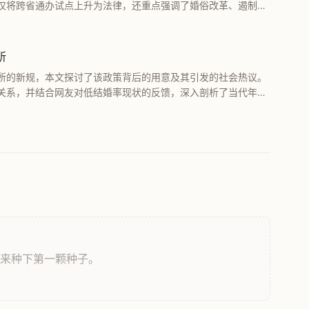
仅将跨省通办试点上升为法律，还重点强调了婚俗改革、遏制高
规范化水平，保障婚姻登记信息的真实有效。
所
所的新规，本文探讨了该政策背后的用意及其引发的社会热议。
关系，并结合网友对低结婚率现状的反馈，深入剖析了当代年轻
，来种下第一颗种子。