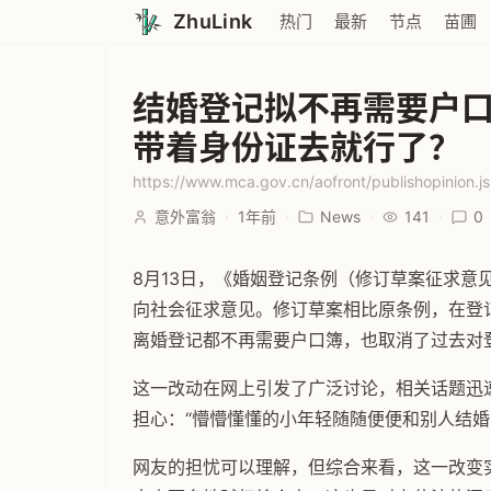
ZhuLink
热门
最新
节点
苗圃
结婚登记拟不再需要户
带着身份证去就行了？
https://www.mca.gov.cn/aofront/publishopinio
意外富翁
·
1年前
·
News
·
141
·
0
8月13日，《婚姻登记条例（修订草案征求意
向社会征求意见。修订草案相比原条例，在登
离婚登记都不再需要户口簿，也取消了过去对
这一改动在网上引发了广泛讨论，相关话题迅速
担心：“懵懵懂懂的小年轻随随便便和别人结婚
网友的担忧可以理解，但综合来看，这一改变