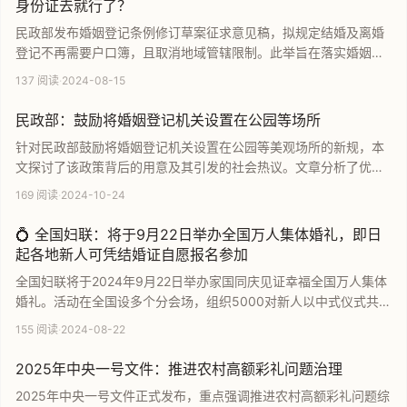
身份证去就行了？
民政部发布婚姻登记条例修订草案征求意见稿，拟规定结婚及离婚
登记不再需要户口簿，且取消地域管辖限制。此举旨在落实婚姻自
由原则，简化办事流程，将婚姻自主权归还给个人。文章深入解析
137 阅读
·
2024-08-15
了新规变动及其背后的法律意义，并探讨了公众对于登记门槛降低
的讨论与担忧。
民政部：鼓励将婚姻登记机关设置在公园等场所
针对民政部鼓励将婚姻登记机关设置在公园等美观场所的新规，本
文探讨了该政策背后的用意及其引发的社会热议。文章分析了优化
婚姻登记环境与提升结婚意愿之间的关系，并结合网友对低结婚率
169 阅读
·
2024-10-24
现状的反馈，深入剖析了当代年轻人对婚姻政策的真实看法与核心
诉求。
💍 全国妇联：将于9月22日举办全国万人集体婚礼，即日
起各地新人可凭结婚证自愿报名参加
全国妇联将于2024年9月22日举办家国同庆见证幸福全国万人集体
婚礼。活动在全国设多个分会场，组织5000对新人以中式仪式共许
诺言，积极倡导婚事新办简办及反对高价彩礼。即日起，各地新人
155 阅读
·
2024-08-22
可凭结婚证通过官方渠道自愿报名参加，这是一场弘扬文明家风的
盛大公益活动。
2025年中央一号文件：推进农村高额彩礼问题治理
2025年中央一号文件正式发布，重点强调推进农村高额彩礼问题综