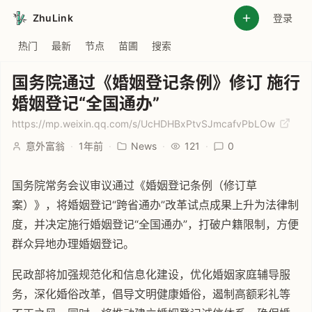
ZhuLink
登录
热门
最新
节点
苗圃
搜索
国务院通过《婚姻登记条例》修订 施行
婚姻登记“全国通办”
https://mp.weixin.qq.com/s/UcHDHBxPtvSJmcafvPbLOw
意外富翁
·
1年前
·
News
·
121
·
0
国务院常务会议审议通过《婚姻登记条例（修订草
案）》，将婚姻登记“跨省通办”改革试点成果上升为法律制
度，并决定施行婚姻登记“全国通办”，打破户籍限制，方便
群众异地办理婚姻登记。
民政部将加强规范化和信息化建设，优化婚姻家庭辅导服
务，深化婚俗改革，倡导文明健康婚俗，遏制高额彩礼等