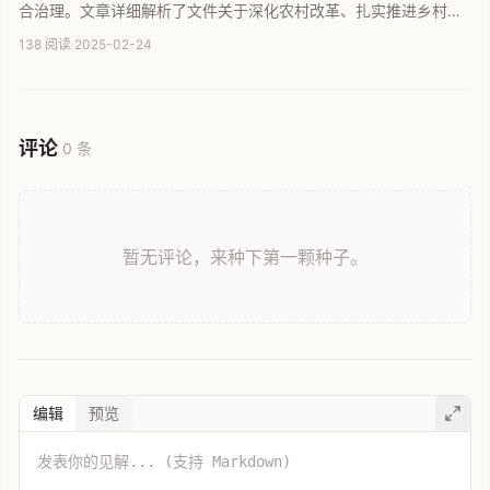
合治理。文章详细解析了文件关于深化农村改革、扎实推进乡村全
面振兴的指导意见，涵盖加强公益性婚恋服务、打击婚骗、深化殡
138 阅读
·
2025-02-24
葬改革及整治人情攀比等核心举措，旨在破除农村陈规陋习，构建
文明乡风，助力宜居宜业和美乡村建设。
评论
0 条
暂无评论，来种下第一颗种子。
编辑
预览