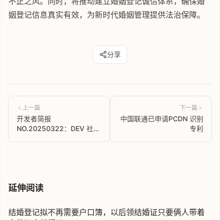
不正之风。同时，将推动建立婚姻登记诚信体系，确保婚
姻登记信息真实有效，为新时代婚姻管理提供法治保障。
分享
上一篇
下一篇
开发者简报
中国联通已申请PCDN 识别
NO.20250322：DEV 社区
专利
中文解读，全球开发者技术
瞭望
延伸阅读
结婚登记拟不再需要户口簿，以后领结婚证只要俩人带着