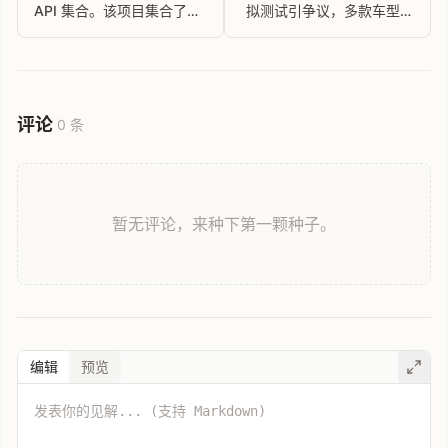
API 集合。该项目集合了包
拟测试引争议，多款车型通
括每日新闻、实时票房、汇
过率低，车企回应
率、热搜榜、随机段子等多
种数据的 API 服务
评论
0 条
暂无评论，来种下第一颗种子。
编辑
预览