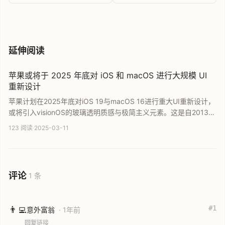
热点速递
延伸阅读
苹果或将于 2025 年底对 iOS 和 macOS 进行大规模 UI
重新设计
苹果计划在2025年底对iOS 19与macOS 16进行重大UI重新设计，
或将引入visionOS的玻璃透明质感与极简主义元素。这是自2013年
以来苹果系统界面的最大变革，旨在统一各平台设计语言并提升用
123 阅读
·
2025-03-11
户体验。文章分析了此次改版对visionOS生态的影响及苹果在设计
策略上的深度考量。
评论
1 条
#1
👨‍💻
意外富翁
· 1年前
回复
链接