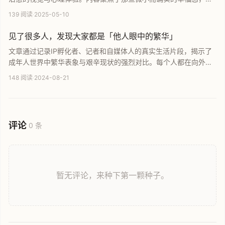
论是萌动的人事物还是温馨的生活点滴，旨在传递积极的生活态度
139 阅读
·
2025-05-10
与审美情趣，帮助读者在繁忙压力中找回内心的平静与温柔。
见了很多人，发现大家都是「他人眼中的繁华」
文章通过记录IP孵化者、记者和自媒体人的真实生活片段，揭示了
成年人世界中繁华表象与艰辛现状的强烈对比。每个人都在向外界
展示最高光的一面，而背后的焦虑与困顿却鲜为人知。本文旨在通
148 阅读
·
2024-08-21
过这些共鸣感强的故事，给予正处于低谷期的读者一份心理慰藉，
提醒大家在面对困境时保持平衡心态，深刻理解生活的真实面貌。
评论
0 条
暂无评论，来种下第一颗种子。