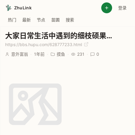
ZhuLink
登录
热门
最新
节点
苗圃
搜索
大家日常生活中遇到的细枝硕果…
https://bbs.hupu.com/628777233.html
意外富翁
·
1年前
·
摸鱼
·
231
·
0