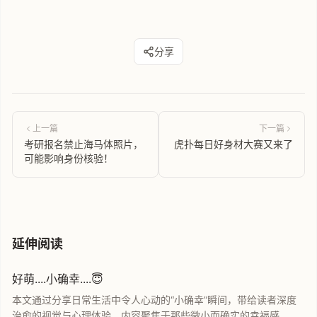
分享
上一篇
下一篇
考研报名禁止海马体照片，
虎扑每日好身材大赛又来了
可能影响身份核验！
延伸阅读
好萌....小确幸....😇
本文通过分享日常生活中令人心动的“小确幸”瞬间，带给读者深度
治愈的视觉与心理体验。内容聚焦于那些微小而确实的幸福感，无