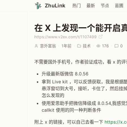
ZhuLink
热门
最新
节点
苗圃
在 X 上发现一个能开启真正 
https://www.v2ex.com/t/1107499
意外富翁
·
1年前
·
技术
·
176
·
0
不需要国外手机号，作者验证成功，看 x 的
升级最新版微信 8.0.56
拿到 Live kit ，可以反馈获取，我
悬浮窗切到大号，接听，卡住了，然后挂
怎么发现的
使用爱思助手把微信降级成 8.0.54,我感觉爱思
callkit 使用的同一种判断条件
附上 x 的链接，可以自己去看一下
https://x