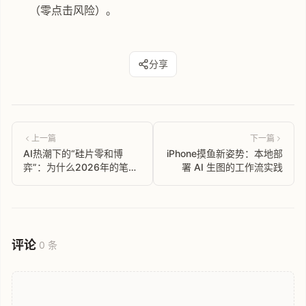
（零点击风险）。
分享
上一篇
下一篇
AI热潮下的“硅片零和博
iPhone摸鱼新姿势：本地部
弈”：为什么2026年的笔记
署 AI 生图的工作流实践
本和手机越来越贵
评论
0 条