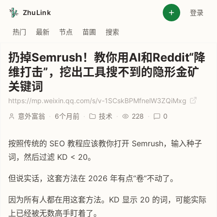
ZhuLink
登录
热门
最新
节点
苗圃
搜索
扔掉Semrush！教你用AI和Reddit“降
维打击”，挖出工具搜不到的隐形金矿
关键词
https://mp.weixin.qq.com/s/v-1SCskBPMfnelW3ZQiMxg
意外富翁
·
6个月前
·
技术
·
228
·
0
按照传统的 SEO 教程应该教你打开 Semrush，输入种子
词，然后过滤 KD < 20。
但说实话，这套方法在 2026 年有点“卷”不动了。
因为所有人都在用这套方法。KD 显示 20 的词，可能实际
上已经被无数高手盯着了。