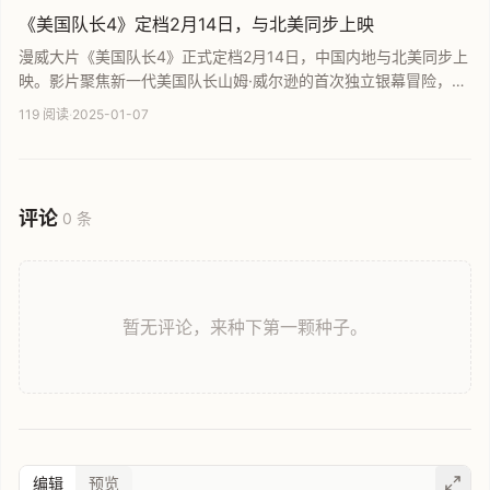
《美国队长4》定档2月14日，与北美同步上映
漫威大片《美国队长4》正式定档2月14日，中国内地与北美同步上
映。影片聚焦新一代美国队长山姆·威尔逊的首次独立银幕冒险，并
在剧情上深度关联史蒂夫·罗杰斯的传奇故事。由安东尼·麦凯与哈里
119 阅读
·
2025-01-07
森·福特领衔主演，为影迷呈现漫威宇宙的全新篇章与精彩对决。
评论
0 条
暂无评论，来种下第一颗种子。
编辑
预览