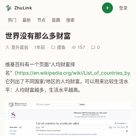
ZhuLink
登录
热门
最新
节点
苗圃
搜索
世界没有那么多财富
意外富翁
·
1年前
·
摸鱼
·
157
·
0
维基百科有一个页面"人均财富排
名"（
https://en.wikipedia.org/wiki/List_of_countries_by_
它列出了不同国家/地区的人均财富，可以用来比较生活水
平：人均财富越多，生活水平越高。