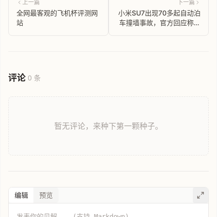
上一篇
下一篇
全网最客观的飞机杯评测网
小米SU7出现70多起自动泊
站
车撞墙事故，官方回应称系
统存在问题，愿承担维修费
用
评论
0 条
暂无评论，来种下第一颗种子。
编辑
预览