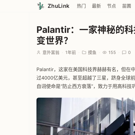
ZhuLink
热门
最新
节点
苗圃
Palantir：一家神秘
变世界？
意外富翁
·
1年前
·
摸鱼
·
155
·
0
Palantir，这家在美国科技界赫赫有名，
过4000亿美元，甚至超越了三星，跻身全球前
自诩使命是“防止西方衰落”，致力于用高科技