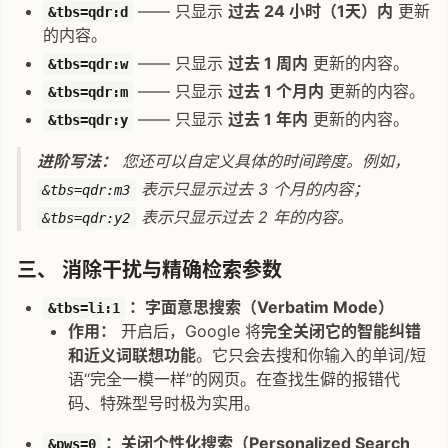
—— 只显示
过去 24 小时（1天）内
更新
&tbs=qdr:d
的内容。
—— 只显示
过去 1 周内
更新的内容。
&tbs=qdr:w
—— 只显示
过去 1 个月内
更新的内容。
&tbs=qdr:m
—— 只显示
过去 1 年内
更新的内容。
&tbs=qdr:y
进阶写法：
您还可以自定义具体的时间跨度。例如，
表示只显示过去 3 个月的内容；
&tbs=qdr:m3
表示只显示过去 2 年的内容。
&tbs=qdr:y2
三、 消除干扰与精确检索参数
：字面意思搜索（Verbatim Mode）
&tbs=li:1
作用：
开启后，Google 将
完全关闭它的智能纠错
和近义词联想功能
。它只会去搜和你输入的单词/短
语“完全一模一样”的网页。在查找生僻的报错代
码、特殊型号时极为实用。
：关闭个性化搜索（Personalized Search
&pws=0