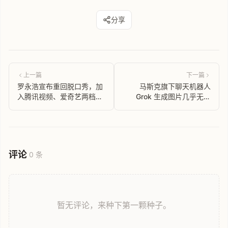
分享
上一篇
下一篇
罗永浩宣布重回脱口秀，加
马斯克旗下聊天机器人
入腾讯视频、爱奇艺两档节
Grok 生成图片几乎无限
目
制，引发热议
评论
0 条
暂无评论，来种下第一颗种子。