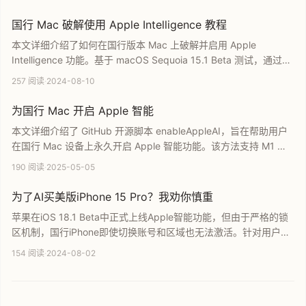
动参数、执行脚本及语言设置等核心环节，原理与Xcode LLM解锁
一致，助力用户在国行设备上抢先体验苹果AI技术。
国行 Mac 破解使用 Apple Intelligence 教程
本文详细介绍了如何在国行版本 Mac 上破解并启用 Apple
Intelligence 功能。基于 macOS Sequoia 15.1 Beta 测试，通过特
定的终端操作和配置修改，用户可以在不影响系统安全的前提下，
257 阅读
·
2024-08-10
率先体验苹果最新的 AI 技术。教程涵盖了从进入恢复模式到修改系
统限制的完整步骤，是国行 Mac 用户开启苹果智能服务的实用指
为国行 Mac 开启 Apple 智能
南。
本文详细介绍了 GitHub 开源脚本 enableAppleAI，旨在帮助用户
在国行 Mac 设备上永久开启 Apple 智能功能。该方法支持 M1 以
上芯片及 macOS 15.1 系统，具备无需长期运行后台服务且可恢复
190 阅读
·
2025-05-05
SIP 的优势。内容涵盖了美区 Apple ID 登录、系统语言设置等核心
操作步骤，是国行 Mac 用户启用 Apple AI 的实用指南。
为了AI买美版iPhone 15 Pro？我劝你慎重
苹果在iOS 18.1 Beta中正式上线Apple智能功能，但由于严格的锁
区机制，国行iPhone即使切换账号和区域也无法激活。针对用户计
划购买美版iPhone 15 Pro以体验AI功能的现象，本文深入解析了当
154 阅读
·
2024-08-02
前的限制策略，并分析购买海外版手机的潜在风险与实际效果，为
您的购机决策提供专业参考。