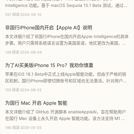
Intelligence 功能。基于 macOS Sequoia 15.1 Beta 测试，通过特
定的终端操作和配置修改，用户可以在不影响系统安全的前提下，
257 阅读
·
2024-08-10
率先体验苹果最新的 AI 技术。教程涵盖了从进入恢复模式到修改系
统限制的完整步骤，是国行 Mac 用户开启苹果智能服务的实用指
非国行iPhone国内开启【Apple AI】说明
南。
本文详细介绍了非国行iPhone在国内开启Apple Intelligence的具体
步骤。用户只需将系统语言设置为美国英语，地区更改为美国，并
登录非国区Apple ID即可直接使用，无需任何特殊网络环境。本教
126 阅读
·
2024-08-04
程适用于型号非CH的iPhone机型，旨在帮助国内用户快速抢先体验
苹果最新的AI功能。
为了AI买美版iPhone 15 Pro？我劝你慎重
苹果在iOS 18.1 Beta中正式上线Apple智能功能，但由于严格的锁
区机制，国行iPhone即使切换账号和区域也无法激活。针对用户计
划购买美版iPhone 15 Pro以体验AI功能的现象，本文深入解析了当
155 阅读
·
2024-08-02
前的限制策略，并分析购买海外版手机的潜在风险与实际效果，为
您的购机决策提供专业参考。
为国行 Mac 开启 Apple 智能
本文详细介绍了 GitHub 开源脚本 enableAppleAI，旨在帮助用户
在国行 Mac 设备上永久开启 Apple 智能功能。该方法支持 M1 以
上芯片及 macOS 15.1 系统，具备无需长期运行后台服务且可恢复
190 阅读
·
2025-05-05
SIP 的优势。内容涵盖了美区 Apple ID 登录、系统语言设置等核心