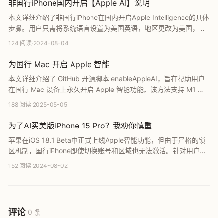
非国行iPhone国内开启【Apple AI】说明
本文详细介绍了非国行iPhone在国内开启Apple Intelligence的具体
步骤。用户只需将系统语言设置为美国英语，地区更改为美国，并
登录非国区Apple ID即可直接使用，无需任何特殊网络环境。本教
124 阅读
·
2024-08-04
程适用于型号非CH的iPhone机型，旨在帮助国内用户快速抢先体验
苹果最新的AI功能。
为国行 Mac 开启 Apple 智能
本文详细介绍了 GitHub 开源脚本 enableAppleAI，旨在帮助用户
在国行 Mac 设备上永久开启 Apple 智能功能。该方法支持 M1 以
上芯片及 macOS 15.1 系统，具备无需长期运行后台服务且可恢复
188 阅读
·
2025-05-05
SIP 的优势。内容涵盖了美区 Apple ID 登录、系统语言设置等核心
操作步骤，是国行 Mac 用户启用 Apple AI 的实用指南。
为了AI买美版iPhone 15 Pro？我劝你慎重
苹果在iOS 18.1 Beta中正式上线Apple智能功能，但由于严格的锁
区机制，国行iPhone即使切换账号和区域也无法激活。针对用户计
划购买美版iPhone 15 Pro以体验AI功能的现象，本文深入解析了当
152 阅读
·
2024-08-02
前的限制策略，并分析购买海外版手机的潜在风险与实际效果，为
您的购机决策提供专业参考。
评论
0 条