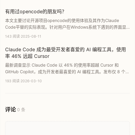
在 IDE 中高效利用 Claude Code 进行代码编写、Bug 诊断并支持
MCP 工具，大幅提升 AI 编程体验。
有用过opencode的朋友吗？
本文主要讨论开源项目opencode的使用体验及其作为Claude
Code平替的实际表现。针对用户在Windows系统下遇到的界面显
示空白以及被360安全卫士报毒等常见问题进行深度探讨，旨在收
143 阅读
·
2025-08-11
集社区反馈，帮助开发者解决安装运行中的故障，并评估该AI工具
的实用价值。
Claude Code 成为最受开发者喜爱的 AI 编程工具，使用
率 46% 远超 Cursor
最新调查显示 Claude Code 以 46% 的使用率超越 Cursor 和
GitHub Copilot，成为开发者最喜爱的 AI 编程工具。发布仅 8 个月
便占据市场领先地位，反映了 AI Agent 在提升编程效率方面的显著
193 阅读
·
2026-03-10
优势。本文深入分析 AI 编程领域的竞争现状，探讨 Claude Code
如何助力团队实现效率飞跃。
评论
0 条