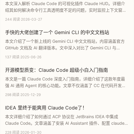
本文深入解析 Claude Code 的可视化插件 Claude HUD。详细介
绍其如何解决命令行工具透明度不足的问题，实时监控上下文窗
口、API 限额及任务执行状态。提供详细的安装与配置教程，助你
244 阅读
·
2026-03-27
告别黑盒开发模式，提升 AI 编程效率与体验。
手快的大佬创建了一个 Gemini CLI 的中文文档站
本文介绍了一个新上线的 Gemini CLI 中文文档站，内容涵盖官方
GitHub 文档及 AI 翻译版本。文中深入对比了 Gemini CLI 与
Claude Code 的优劣，重点分析了其开源特性和先进的记忆管理机
137 阅读
·
2025-06-26
制，并探讨了 AI 终端工具在 GUI 界面及工程化应用上的未来发展
趋势，为开发者提供了宝贵的学习参考。
开源模型质变：Claude Code 超级小白入门指南
本文是一篇 Claude Code 深度入门指南，详细介绍了这款年度最
强 AI 通用 Agent 的核心功能。文章不仅涵盖了 CC 在代码开发、
数据分析及自动化任务中的应用，还重点分享了如何通过国产开源
298 阅读
·
2025-12-29
模型智谱 GLM 解决国内用户账号被封的难题。通过详细的安装配
置流程，帮助新手小白快速上手，利用 AI 技术实现生产力飞跃。
IDEA 里终于能爽用 Claude Code了！
本文详细介绍了如何通过 ACP 协议在 JetBrains IDEA 中集成
Claude Code。文章涵盖了安装 AI Assistant 插件、配置 claude-
code-acp 以及 acp.json 的具体步骤。通过这种方式，开发者可以
228 阅读
·
2026-01-30