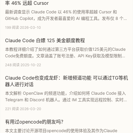
率 46% 远超 Cursor
最新调查显示 Claude Code 以 46% 的使用率超越 Cursor 和
GitHub Copilot，成为开发者最喜爱的 AI 编程工具。发布仅 8 个月
便占据市场领先地位，反映了 AI Agent 在提升编程效率方面的显著
199 阅读
·
2026-03-10
优势。本文深入分析 AI 编程领域的竞争现状，探讨 Claude Code
如何助力团队实现效率飞跃。
Claude Code 白嫖 125 美金额度教程
本教程详细介绍了如何通过第三方平台获取价值125美元的Claude
Code免费额度。文章涵盖了账号注册、API Key获取及模型限制配
置等完整步骤，支持Claude 3.5 Sonnet及OpenAI等主流模型。通
248 阅读
·
2025-10-22
过邀请链接注册可额外获得奖励，是开发者低成本体验高性能AI开
发工具的实用指南。
Claude Code也变成龙虾：新增频道功能 可以通过TG等机
器人进行对话
本文解析 OpenClaw 的频道功能，介绍如何将 Claude Code 接入
Telegram 和 Discord 机器人。通过 IM 工具实现远程控制、实时进
度通知和多端同步，让开发者摆脱终端束缚。文章涵盖了机器人配
221 阅读
·
2026-03-20
对与白名单配置等核心步骤，旨在利用异步操作提升 AI 编程助手的
交互体验与开发效率，是提升生产力的实用指南。
有用过opencode的朋友吗？
本文主要讨论开源项目opencode的使用体验及其作为Claude