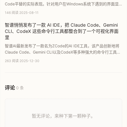
Code平替的实际表现。针对用户在Windows系统下遇到的界面显
示空白以及被360安全卫士报毒等常见问题进行深度探讨，旨在收
146 阅读
·
2025-08-11
集社区反馈，帮助开发者解决安装运行中的故障，并评估该AI工具
的实用价值。
智谱悄悄发布了一款 AI IDE，把 Claude Code、Gemini
CLI、CodeX 这些命令行工具都整合到了一个可视化界面
里
智谱AI最新发布了一款名为ZCode的AI IDE工具，该产品创新地将
Claude Code、Gemini CLI以及CodeX等多种强大的命令行工具整
合到了统一的可视化操作界面中。ZCode通过直观的配置方式大幅
263 阅读
·
2025-12-30
降低了AI编程工具的使用门槛，为开发者提供更高效便捷的代码编
写与调试体验，是提升开发效率的利器。
评论
0 条
暂无评论，来种下第一颗种子。