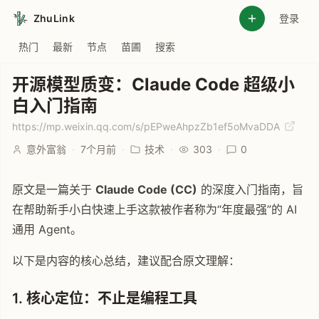
ZhuLink
登录
热门
最新
节点
苗圃
搜索
开源模型质变：Claude Code 超级小
白入门指南
https://mp.weixin.qq.com/s/pEPweAhpzZb1ef5oMvaDDA
意外富翁
·
7个月前
·
技术
·
303
·
0
原文是一篇关于
Claude Code (CC)
的深度入门指南，旨
在帮助新手小白快速上手这款被作者称为“年度最强”的 AI
通用 Agent。
以下是内容的核心总结，建议配合原文理解：
1. 核心定位：不止是编程工具