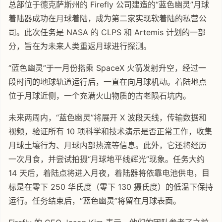
总部位于德克萨斯州的 Firefly 公司建造的“蓝色幽灵”月球
着陆器成功在月球着陆，成为第二家实现软着陆的私营公
司。此次任务是 NASA 的 CLPS 和 Artemis 计划的一部
分，旨在为未来人类重返月球进行探测。
“蓝色幽灵”于一月份搭乘 SpaceX 火箭发射升空，经过一
段时间的地球轨道运行后，一直在向月球机动。着陆地点
位于月球近侧，一个充满火山物质的古老陨石坑内。
未来两周内，“蓝色幽灵”将展开 X 波段天线，传输数据和
视频，验证所有 10 项科学和技术演示是否正常工作，收集
月球土壤行为、月球内部热流等信息。此外，它还将经历
一次月食，并尝试拍摄“月球地平线辉光”现象。任务大约
14 天后，着陆点将进入月夜，着陆器将依靠电池供电，目
标是在零下 250 华氏度（零下 130 摄氏度）的低温下保持
运行。任务结束后，“蓝色幽灵”将留在月球表面。