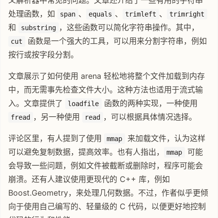
义解析器中常见的问题。文章还介绍了一些有用的字符串
处理函数，如
、
、
、
span
equals
trimleft
trimright
和
，这些函数可以简化字符串操作。其中，
substring
函数是一个强大的工具，可以用来分割字符串，例如
cut
按行或按字段分割。
文章展示了如何使用 arena 轻松地将整个文件加载到内存
中，而无需事先检查文件大小。这种方法也适用于流式输
入。文章提供了
函数的两种实现，一种使用
loadfile
，另一种使用
，可以根据具体情况选择。
fread
read
评论区里，有人提到了使用
来加载文件，认为这样
mmap
可以避免复制数据，提高效率。也有人指出，
可能
mmap
会导致一些问题，例如文件被截断或删除时，程序可能会
崩溃。还有人建议使用更现代的 C++ 库，例如
Boost.Geometry，来处理几何数据。不过，作者似乎更倾
向于使用自己编写的、轻量级的 C 代码，以便更好地控制