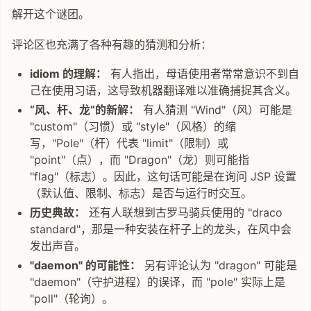
解开这个谜团。
评论区也充满了各种有趣的猜测和分析：
idiom 的理解：
有人指出，母语使用者常常意识不到自
己在使用习语，这导致机器翻译难以准确捕捉其含义。
“风、杆、龙”的新解：
有人猜测 "Wind"（风）可能是
"custom"（习惯）或 "style"（风格）的缩
写，"Pole"（杆）代表 "limit"（限制）或
"point"（点），而 "Dragon"（龙）则可能指
"flag"（标志）。因此，这句话可能是在询问 JSP 设置
（默认值、限制、标志）是否与运行时交互。
历史典故：
还有人联想到古罗马骑兵使用的 "draco
standard"，那是一种安装在杆子上的龙头，在风中会
发出声音。
"daemon" 的可能性：
另有评论认为 "dragon" 可能是
"daemon"（守护进程）的误译，而 "pole" 实际上是
"poll"（轮询）。