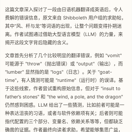
这篇文章深入探讨了一段由日语机器翻译成英语后，令人
费解的错误信息，原文来自 Shibboleth 用户组的求助帖，
其中“风、杆与龙”等词语的出现，让整个问题变得扑朔迷
离。作者试图通过借助大型语言模型（LLM）的力量，来
揭开这段文字背后隐藏的含义。
文章首先分析了几个比较明显的翻译错误，例如 "vomit"
可能源于 "throw"（抛出错误）或 "output"（输出），而
"lumber" 显然指的是 "logs"（日志）。关于 "goat-
time"，有人猜测可能是 "runtime"（运行时）的误译。基
于这些线索，作者尝试重构原始信息，但对于 "insult to
father’s stones" 和 "the wind, a pole, and the dragon"
仍然感到困惑。LLM 给出了一些猜测，比如前者可能是一
种表达沮丧的习语，或者与软件依赖项有关；后者则可能
指代配置的三个部分、变量名、依赖关系等等，但都缺乏
确凿的证据。作者最终向读者求助，希望能够集思广益，