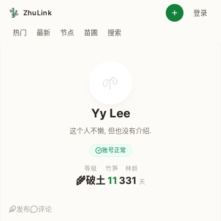
ZhuLink
登录
热门
最新
节点
苗圃
搜索
🌱
Yy Lee
这个人不懒, 但也没有介绍.
账号正常
等级
竹笋
林龄
🌾
破土
11
331
天
发布
评论