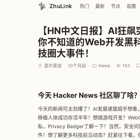
ZhuLink
热门
最新
节点
苗圃
【HN中文日报】AI狂
你不知道的Web开发黑
技圈大事件！
意外富翁
·
10个月前
·
News
·
155
·
今天 Hacker News 社区聊了啥？ 
今天的新闻可太劲爆了！AI发展速度超乎想象
移植人体成功存活半年！想搞游戏开发？WebG
私，Privacy Badger了解一下！当然
件！想了解更多科技前沿动态？赶紧往下看，